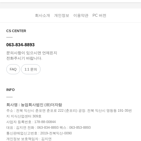
회사소개
개인정보
이용약관
PC 버전
CS CENTER
063-834-8893
문의사항이 있으시면 언제든지
전화주시기 바랍니다.
FAQ
1:1 문의
INFO
회사명 : 농업회사법인 (유)더자람
주소 : 전북 익산시 춘포면 춘포로 222 (춘포리) 공장. 전북 익산시 영등동 191-35번
지 지식산업센터 309호
사업자 등록번호 : 178-88-00844
대표 : 김지연
전화 : 063-834-8893
팩스 : 063-853-8893
통신판매업신고번호 : 2019-전북익산-0090
개인정보 보호책임자 : 김지연