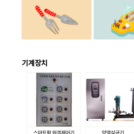
기계장치
스마트팜 원격제어기
양액살균기