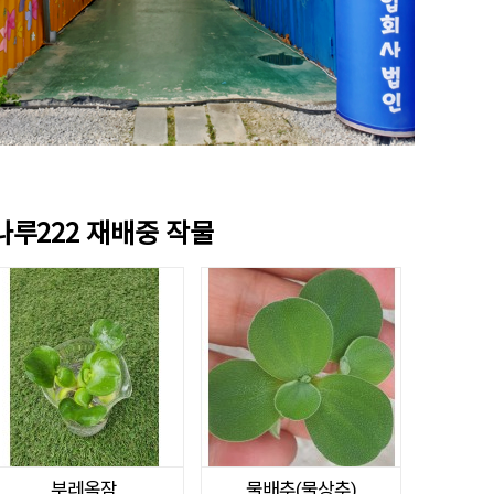
나루222 재배중 작물
부레옥잠
물배추(물상추)