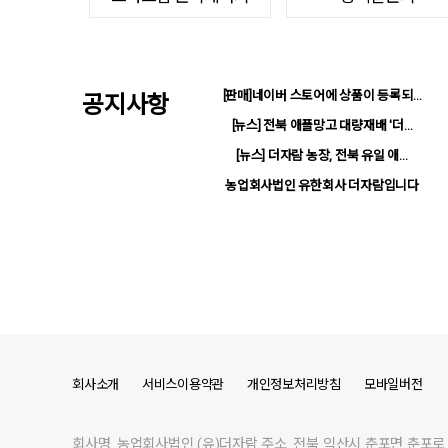
공지사항
[판매]네이버 스토어에 상품이 등록되…
[뉴스] 전북 애플망고 대량재배 '더…
[뉴스] 더자람 농장, 전북 유일 애…
농업회사법인 유한회사 더자람입니다
회사소개
서비스이용약관
개인정보처리방침
모바일버전
회사명.
농업회사법인 (유)더자람
주소.
전북 익산시 춘포면 춘포로 2