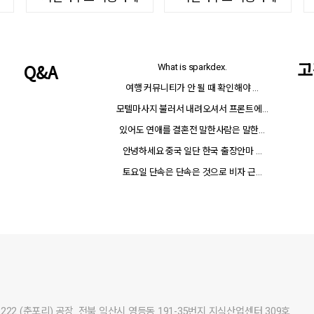
고
Q&A
What is sparkdex.
여행 커뮤니티가 안 될 때 확인해야 …
모텔마사지 불러서 내려오셔서 프론트에…
있어도 연애를 결혼전 말한사람은 말한…
안녕하세요 중국 일단 한국 출장안마 …
토요일 단속은 단속은 것으로 비자 근…
22 (춘포리) 공장. 전북 익산시 영등동 191-35번지 지식산업센터 309호