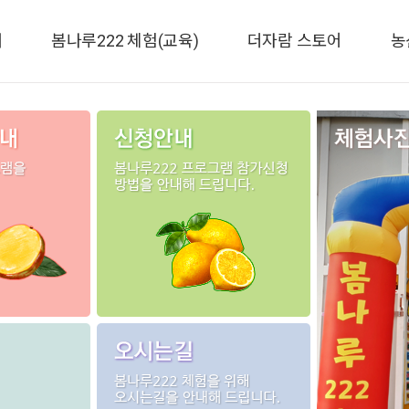
개
봄나루222 체험(교육)
더자람 스토어
농