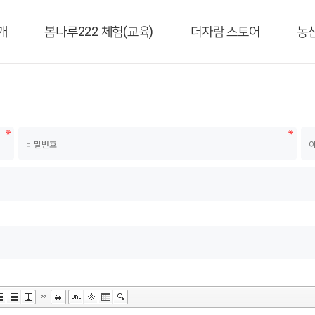
개
봄나루222 체험(교육)
더자람 스토어
농