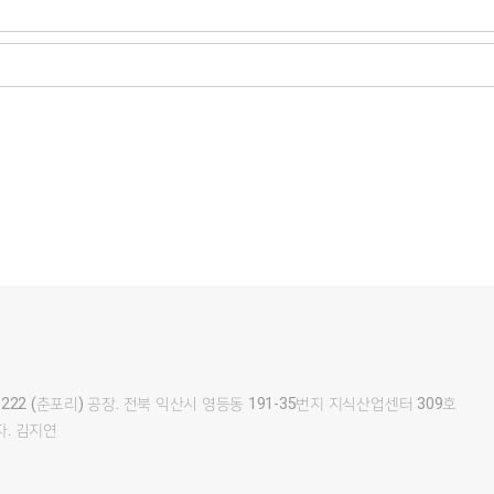
22 (춘포리) 공장. 전북 익산시 영등동 191-35번지 지식산업센터 309호
.
김지연