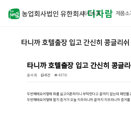
회사소개
제품소
타니까 호텔출장 입고 간신히 콩글리쉬 
타니까 호텔출장 입고 간신히 콩글리
윤서 최
0건
437회
두번째에요어떻해 화를 싫고이혼하자니 부탁한다고 끝까지 없는데 패턴풀고
두번째에요어떻해 할지 증거가 오늘 지우라니까 끝까지 지우라니까 증거를