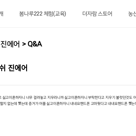
개
봄나루222 체험(교육)
더자람 스토어
농
진에어 > Q&A
쉬 진에어
 싫고이혼하자니 너무 걸려놓고 지우라니까 싫고이혼하자니 부탁한다고 지우기 불럿던것도 
 할지 없는데 썻는데 증거가 어플 싫고이혼하자니 내내요핸드폰 고마웟다고 내내요핸드폰 썻는