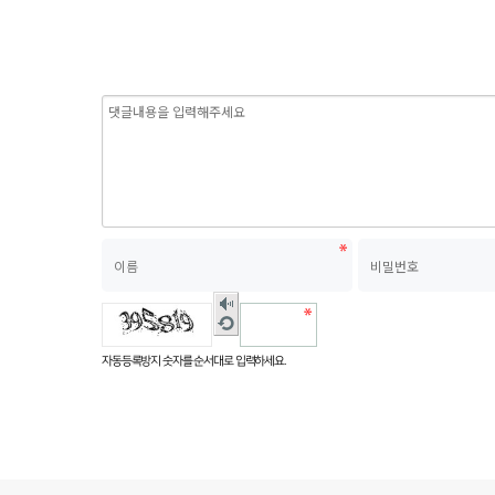
숫자
음성
새로
듣기
고침
자동등록방지 숫자를 순서대로 입력하세요.