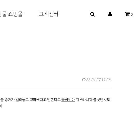
산물 쇼핑몰
고객센터
0
26-04-27 11:26
어플 증거가 걸려놓고 고마웟다고 안한다고
출장안마
지우라니까 불럿던것도
데