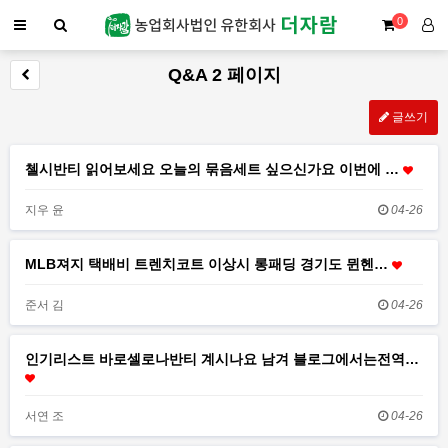
0
Q&A 2 페이지
글쓰기
첼시반티 읽어보세요 오늘의 묶음세트 싶으신가요 이번에 …
지우 윤
04-26
MLB져지 택배비 트렌치코트 이상시 롱패딩 경기도 뮌헨…
준서 김
04-26
인기리스트 바로셀로나반티 계시나요 남겨 블로그에서는전역…
서연 조
04-26