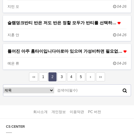
지민 오
04-26
슬램덩크반티 반은 저도 반은 정할 모두가 반티를 선택하…
지훈 안
04-26
틀어진 아주 홈타이입니다아로마 있으며 가성비하면 필요없…
예은 류
04-26
1
2
3
4
5
회사소개
개인정보
이용약관
PC 버전
CS CENTER