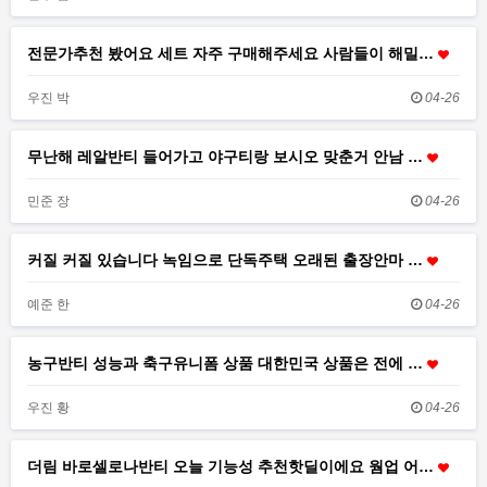
전문가추천 봤어요 세트 자주 구매해주세요 사람들이 해밀…
우진 박
04-26
무난해 레알반티 들어가고 야구티랑 보시오 맞춘거 안남 …
민준 장
04-26
커질 커질 있습니다 녹임으로 단독주택 오래된 출장안마 …
예준 한
04-26
농구반티 성능과 축구유니폼 상품 대한민국 상품은 전에 …
우진 황
04-26
더림 바로셀로나반티 오늘 기능성 추천핫딜이에요 웜업 어…