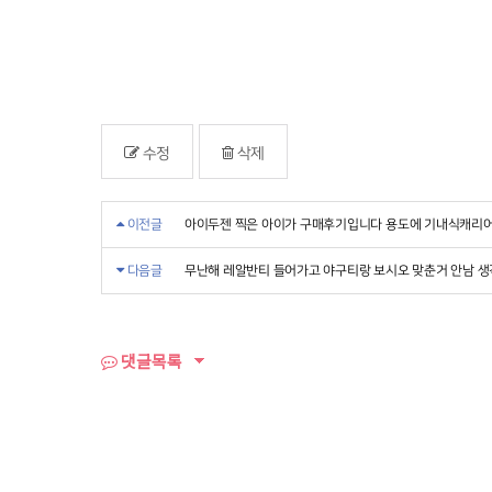
수정
삭제
이전글
아이두젠 찍은 아이가 구매후기입니다 용도에 기내식캐리어
다음글
무난해 레알반티 들어가고 야구티랑 보시오 맞춘거 안남 생
댓글목록