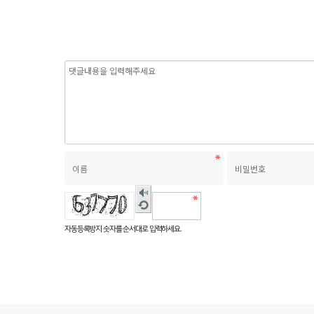
숫자
음성
새로
듣기
고침
자동등록방지 숫자를 순서대로 입력하세요.